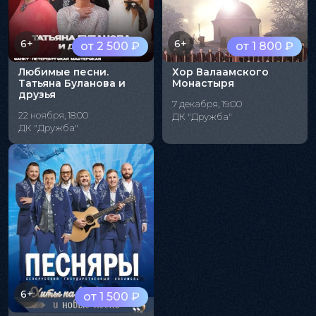
6+
6+
от 2 500 ₽
от 1 800 ₽
Любимые песни.
Хор Валаамского
Татьяна Буланова и
Монастыря
друзья
7 декабря, 19:00
22 ноября, 18:00
ДК "Дружба"
ДК "Дружба"
6+
от 1 500 ₽