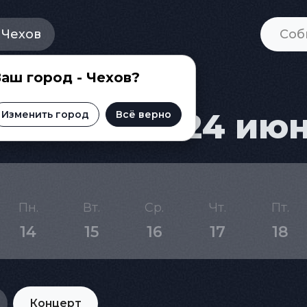
Чехов
аш город - Чехов?
Чехове на 24 ию
Изменить город
Всё верно
Пн.
Вт.
Ср.
Чт.
Пт.
14
15
16
17
18
Концерт