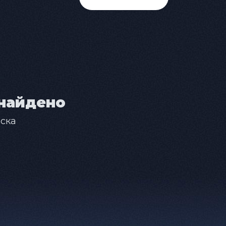
найдено
ска