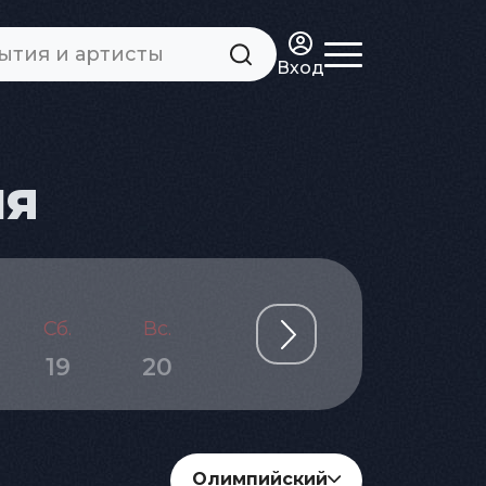
Вход
ня
Сб.
Вс.
Пн.
Вт.
Ср.
19
20
21
22
23
Олимпийский