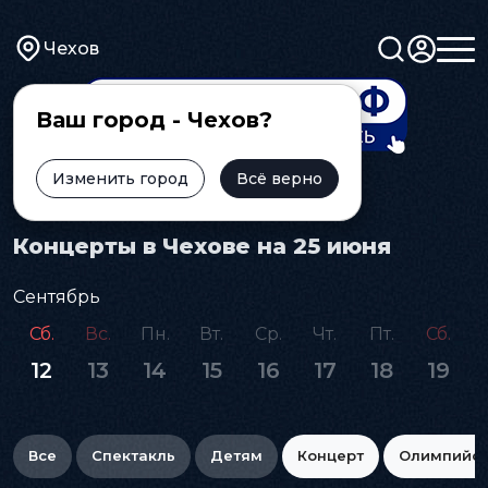
Чехов
Ваш город - Чехов?
Изменить город
Всё верно
Главная
Афиша
Концерт
Концерты в Чехове на 25 июня
Сентябрь
Сб.
Вс.
Пн.
Вт.
Ср.
Чт.
Пт.
Сб.
12
13
14
15
16
17
18
19
Все
Спектакль
Детям
Концерт
Олимпийс