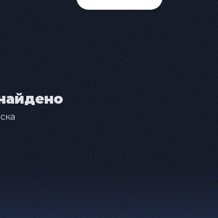
найдено
ска