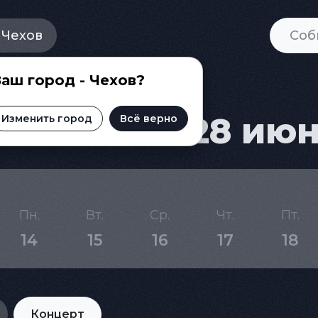
Чехов
аш город - Чехов?
Чехове на 28 ию
Изменить город
Всё верно
Пн.
Вт.
Ср.
Чт.
Пт.
14
15
16
17
18
Концерт