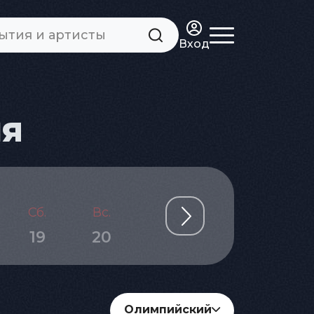
Вход
ня
Сб.
Вс.
Пн.
Вт.
Ср.
19
20
21
22
23
Олимпийский