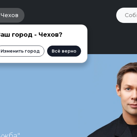
Чехов
аш город - Чехов?
ьеха
Изменить город
Всё верно
ужба"