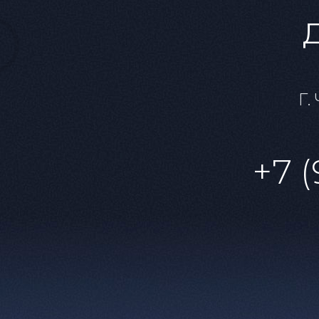
Г.
+7 (