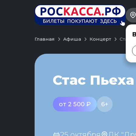
В
Главная
Афиша
Концерт
Стас П
Стас Пьеха
от 2 500 ₽
6+
25 октября
ДК "Др