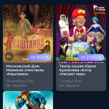
6+
0+
от 600 ₽
от 2 500 ₽
Московский Дом
Театр кошек Юрия
Мюзикла спектакль
Куклачёва «Коты
«Каштанка»
спасают мир»
26 сентября, 17:00
7 ноября, 12:00
ДК "Дружба"
ДК "Дружба"