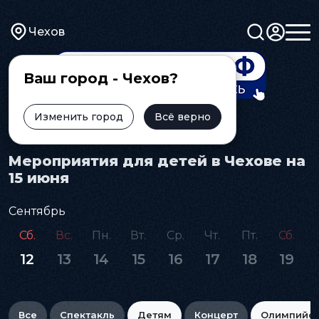
Чехов
Ваш город - Чехов?
Изменить город
Всё верно
Главная
Афиша
Детям
Мероприятия для детей в Чехове на
15 июня
Сентябрь
Сб.
Вс.
Пн.
Вт.
Ср.
Чт.
Пт.
Сб.
12
13
14
15
16
17
18
19
Все
Спектакль
Детям
Концерт
Олимпийс