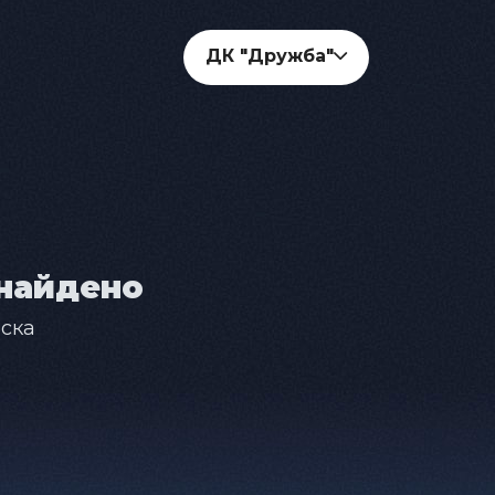
ДК "Дружба"
найдено
ска