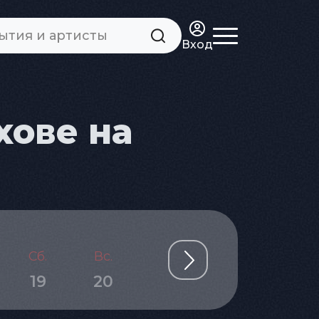
Вход
хове на
Сб.
Вс.
Пн.
Вт.
Ср.
19
20
21
22
23