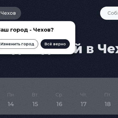
Чехов
аш город - Чехов?
 для детей в Че
Изменить город
Всё верно
Пн.
Вт.
Ср.
Чт.
Пт.
14
15
16
17
18