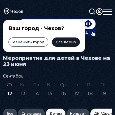
Чехов
Ваш город - Чехов?
Изменить город
Всё верно
Главная
Афиша
Детям
Мероприятия для детей в Чехове на
23 июня
Сентябрь
Сб.
Вс.
Пн.
Вт.
Ср.
Чт.
Пт.
Сб.
12
13
14
15
16
17
18
19
Все
Спектакль
Детям
Концерт
ДК "Дружб