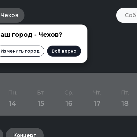
Чехов
аш город - Чехов?
 Чехове
Изменить город
Всё верно
Пн.
Вт.
Ср.
Чт.
Пт.
14
15
16
17
18
Концерт