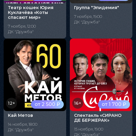
Театр кошек Юрия
Группа "Эпидемия"
Куклачёва «Коты
7 ноября, 19:00
спасают мир»
ДК "Дружба"
7 ноября, 12:00
ДК "Дружба"
12+
16+
от 2 500 ₽
от 1 700 ₽
Кай Метов
Спектакль «СИРАНО
ДЕ БЕРЖЕРАК»
14 ноября, 18:00
15 ноября, 19:00
ДК "Дружба"
ДК "Дружба"