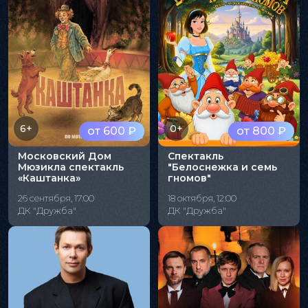
6+
0+
от 600 ₽
от 800 ₽
Московский Дом
Спектакль
Мюзикла спектакль
"Белоснежка и семь
«Каштанка»
гномов"
26 сентября, 17:00
18 октября, 12:00
ДК "Дружба"
ДК "Дружба"