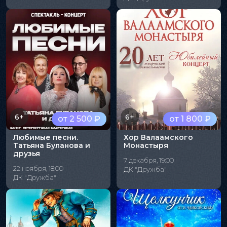
6+
6+
от 2 500 ₽
от 1 800 ₽
Любимые песни.
Хор Валаамского
Татьяна Буланова и
Монастыря
друзья
7 декабря, 19:00
22 ноября, 18:00
ДК "Дружба"
ДК "Дружба"