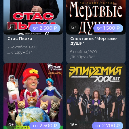
6+
12+
от 2 500 ₽
от 1 500 ₽
Стас Пьеха
Спектакль "Мёртвые
души"
25 октября, 18:00
6 ноября, 19:00
ДК "Дружба"
ДК "Дружба"
0+
16+
от 2 500 ₽
от 2 700 ₽