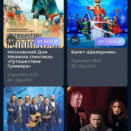
6+
0+
от 600 ₽
от 1 500 ₽
Московский Дом
Балет «Щелкунчик»
Мюзикла спектакль
19 декабря, 18:00
«Путешествие
Гуливера»
ДК "Дружба"
12 декабря, 12:00
ДК "Дружба"