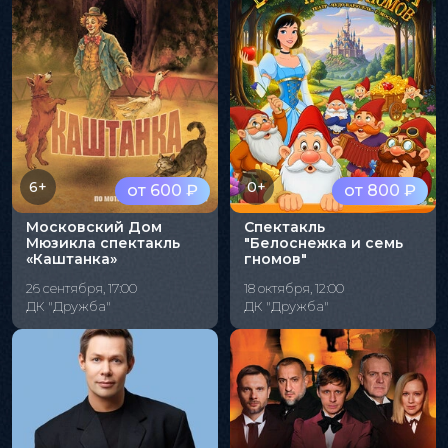
6+
0+
от 600 ₽
от 800 ₽
Московский Дом
Спектакль
Мюзикла спектакль
"Белоснежка и семь
«Каштанка»
гномов"
26 сентября, 17:00
18 октября, 12:00
ДК "Дружба"
ДК "Дружба"