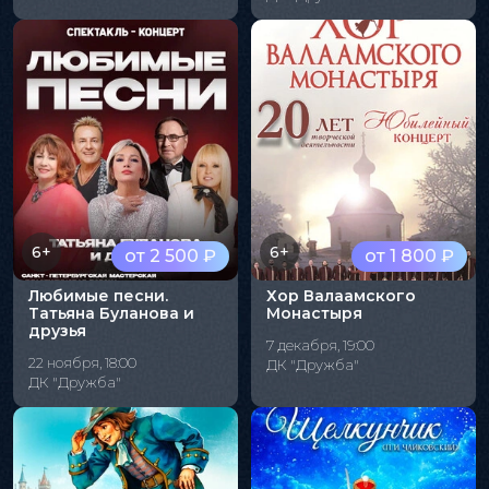
6+
6+
от 2 500 ₽
от 1 800 ₽
Любимые песни.
Хор Валаамского
Татьяна Буланова и
Монастыря
друзья
7 декабря, 19:00
22 ноября, 18:00
ДК "Дружба"
ДК "Дружба"