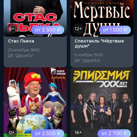
6+
12+
от 2 500 ₽
от 1 500 ₽
Стас Пьеха
Спектакль "Мёртвые
души"
25 октября, 18:00
6 ноября, 19:00
ДК "Дружба"
ДК "Дружба"
0+
16+
от 2 500 ₽
от 2 700 ₽