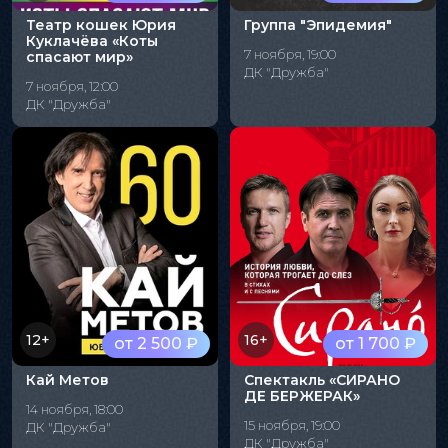
Театр кошек Юрия
Группа "Эпидемия"
Куклачёва «Коты
7 ноября, 19:00
спасают мир»
ДК "Дружба"
7 ноября, 12:00
ДК "Дружба"
12+
16+
от 2 500 ₽
от 1 700 ₽
Кай Метов
Спектакль «СИРАНО
ДЕ БЕРЖЕРАК»
14 ноября, 18:00
15 ноября, 19:00
ДК "Дружба"
ДК "Дружба"