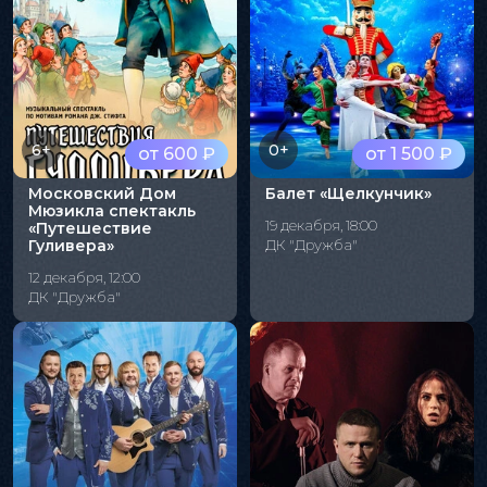
6+
0+
от 600 ₽
от 1 500 ₽
Московский Дом
Балет «Щелкунчик»
Мюзикла спектакль
19 декабря, 18:00
«Путешествие
Гуливера»
ДК "Дружба"
12 декабря, 12:00
ДК "Дружба"