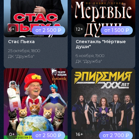
6+
12+
от 2 500 ₽
от 1 500 ₽
Стас Пьеха
Спектакль "Мёртвые
души"
25 октября, 18:00
6 ноября, 19:00
ДК "Дружба"
ДК "Дружба"
0+
16+
от 2 500 ₽
от 2 700 ₽