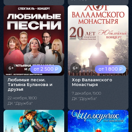
6+
6+
от 2 500 ₽
от 1 800 ₽
Любимые песни.
Хор Валаамского
Татьяна Буланова и
Монастыря
друзья
7 декабря, 19:00
22 ноября, 18:00
ДК "Дружба"
ДК "Дружба"