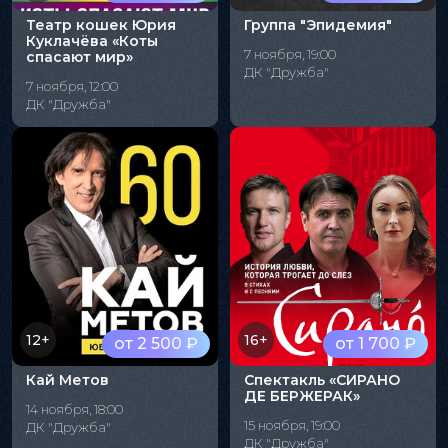
Театр кошек Юрия
Группа "Эпидемия"
Куклачёва «Коты
7 ноября, 19:00
спасают мир»
ДК "Дружба"
7 ноября, 12:00
ДК "Дружба"
12+
16+
от 2 500 ₽
от 1 700 ₽
Кай Метов
Спектакль «СИРАНО
ДЕ БЕРЖЕРАК»
14 ноября, 18:00
15 ноября, 19:00
ДК "Дружба"
ДК "Дружба"