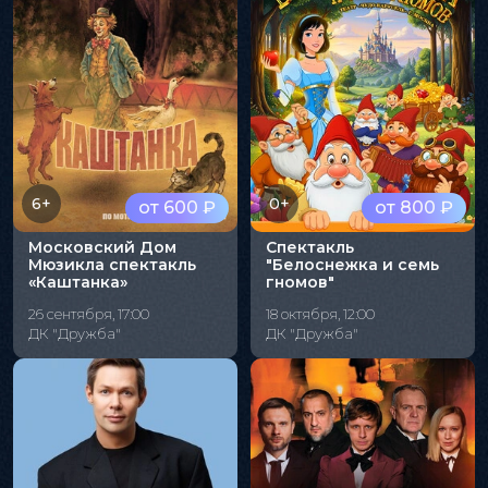
6+
0+
от 600 ₽
от 800 ₽
Московский Дом
Спектакль
Мюзикла спектакль
"Белоснежка и семь
«Каштанка»
гномов"
26 сентября, 17:00
18 октября, 12:00
ДК "Дружба"
ДК "Дружба"