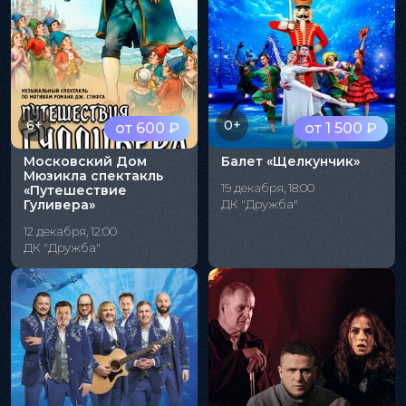
6+
0+
от 600 ₽
от 1 500 ₽
Московский Дом
Балет «Щелкунчик»
Мюзикла спектакль
19 декабря, 18:00
«Путешествие
Гуливера»
ДК "Дружба"
12 декабря, 12:00
ДК "Дружба"