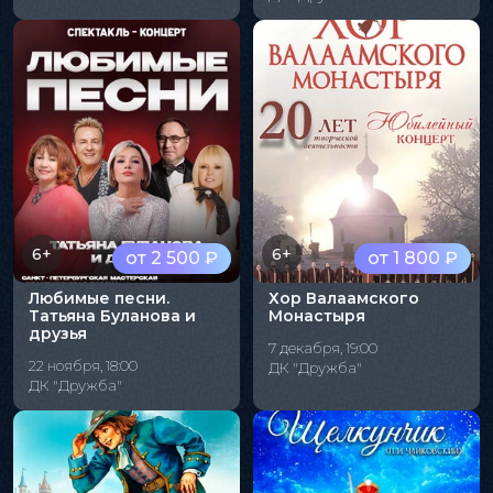
6+
6+
от 2 500 ₽
от 1 800 ₽
Любимые песни.
Хор Валаамского
Татьяна Буланова и
Монастыря
друзья
7 декабря, 19:00
22 ноября, 18:00
ДК "Дружба"
ДК "Дружба"