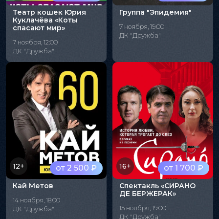
Театр кошек Юрия
Группа "Эпидемия"
Куклачёва «Коты
7 ноября, 19:00
спасают мир»
ДК "Дружба"
7 ноября, 12:00
ДК "Дружба"
12+
16+
от 2 500 ₽
от 1 700 ₽
Кай Метов
Спектакль «СИРАНО
ДЕ БЕРЖЕРАК»
14 ноября, 18:00
15 ноября, 19:00
ДК "Дружба"
ДК "Дружба"