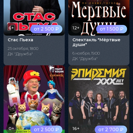
6+
12+
от 2 500 ₽
от 1 500 ₽
Стас Пьеха
Спектакль "Мёртвые
души"
25 октября, 18:00
6 ноября, 19:00
ДК "Дружба"
ДК "Дружба"
0+
16+
от 2 500 ₽
от 2 700 ₽