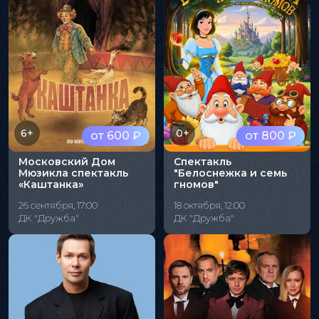
6+
0+
от 600 ₽
от 800 ₽
Московский Дом
Спектакль
Мюзикла спектакль
"Белоснежка и семь
«Каштанка»
гномов"
26 сентября, 17:00
18 октября, 12:00
ДК "Дружба"
ДК "Дружба"