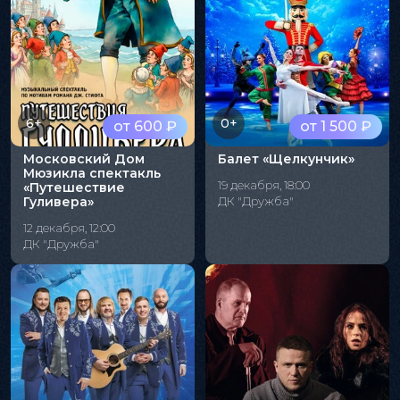
6+
0+
от 600 ₽
от 1 500 ₽
Московский Дом
Балет «Щелкунчик»
Мюзикла спектакль
19 декабря, 18:00
«Путешествие
Гуливера»
ДК "Дружба"
12 декабря, 12:00
ДК "Дружба"