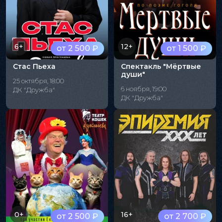
6+
12+
от 2 500 ₽
от 1 500 ₽
Стас Пьеха
Спектакль "Мёртвые
души"
25 октября, 18:00
6 ноября, 19:00
ДК "Дружба"
ДК "Дружба"
0+
16+
от 2 500 ₽
от 2 700 ₽