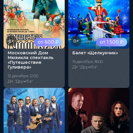
6+
0+
от 600 ₽
от 1 500 ₽
Московский Дом
Балет «Щелкунчик»
Мюзикла спектакль
19 декабря, 18:00
«Путешествие
Гуливера»
ДК "Дружба"
12 декабря, 12:00
ДК "Дружба"