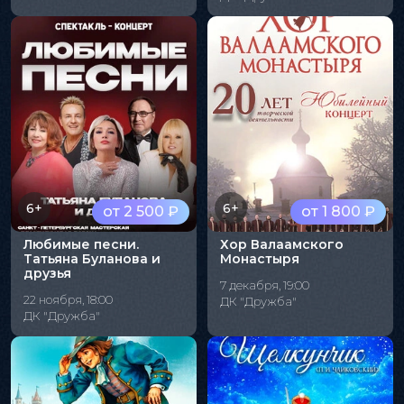
6+
6+
от 2 500 ₽
от 1 800 ₽
Любимые песни.
Хор Валаамского
Татьяна Буланова и
Монастыря
друзья
7 декабря, 19:00
22 ноября, 18:00
ДК "Дружба"
ДК "Дружба"