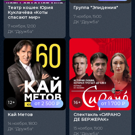
Театр кошек Юрия
Группа "Эпидемия"
Куклачёва «Коты
7 ноября, 19:00
спасают мир»
ДК "Дружба"
7 ноября, 12:00
ДК "Дружба"
12+
16+
от 2 500 ₽
от 1 700 ₽
Кай Метов
Спектакль «СИРАНО
ДЕ БЕРЖЕРАК»
14 ноября, 18:00
15 ноября, 19:00
ДК "Дружба"
ДК "Дружба"