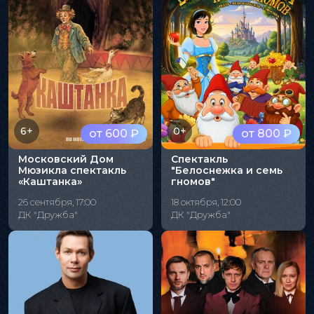
6+
0+
от 600 ₽
от 800 ₽
Московский Дом
Спектакль
Мюзикла спектакль
"Белоснежка и семь
«Каштанка»
гномов"
26 сентября, 17:00
18 октября, 12:00
ДК "Дружба"
ДК "Дружба"