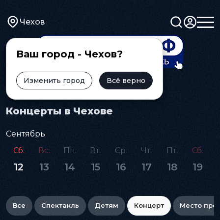
Чехов
Ваш город - Чехов?
Изменить город
Всё верно
Главная
Афиша
Концерт
Концерты в Чехове
Сентябрь
Сб.
Вс.
Пн.
Вт.
Ср.
Чт.
Пт.
Сб.
12
13
14
15
16
17
18
19
Все
Спектакль
Детям
Концерт
Место про