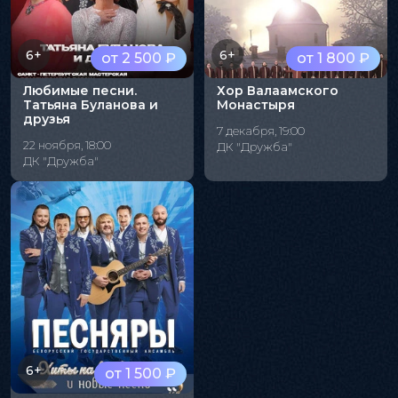
6+
6+
от 2 500 ₽
от 1 800 ₽
Любимые песни.
Хор Валаамского
Татьяна Буланова и
Монастыря
друзья
7 декабря, 19:00
22 ноября, 18:00
ДК "Дружба"
ДК "Дружба"
6+
от 1 500 ₽