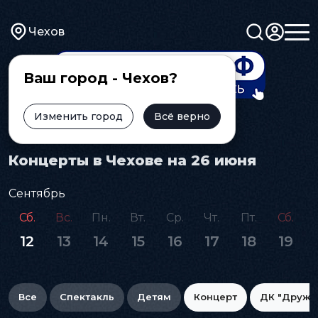
Чехов
Ваш город - Чехов?
Изменить город
Всё верно
Главная
Афиша
Концерт
Концерты в Чехове на 26 июня
Сентябрь
Сб.
Вс.
Пн.
Вт.
Ср.
Чт.
Пт.
Сб.
12
13
14
15
16
17
18
19
Все
Спектакль
Детям
Концерт
ДК "Дружб