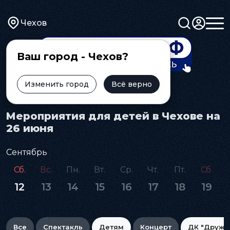
Чехов
Ваш город - Чехов?
Изменить город
Всё верно
Главная
Афиша
Детям
Мероприятия для детей в Чехове на
26 июня
Сентябрь
Сб.
Вс.
Пн.
Вт.
Ср.
Чт.
Пт.
Сб.
12
13
14
15
16
17
18
19
Все
Спектакль
Детям
Концерт
ДК "Дружб