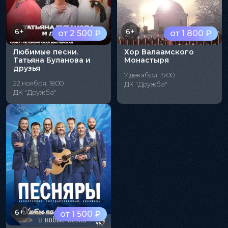
6+
6+
от 2 500 ₽
от 1 800 ₽
Любимые песни.
Хор Валаамского
Татьяна Буланова и
Монастыря
друзья
7 декабря, 19:00
22 ноября, 18:00
ДК "Дружба"
ДК "Дружба"
6+
от 1 500 ₽