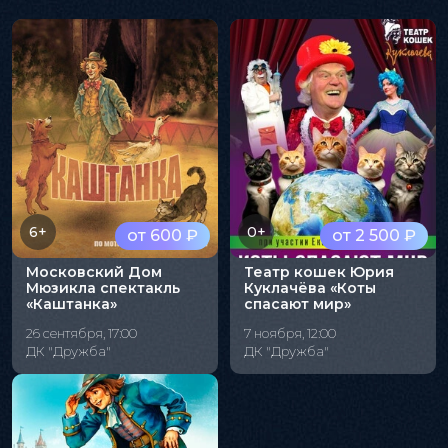
6+
0+
от 600 ₽
от 2 500 ₽
Московский Дом
Театр кошек Юрия
Мюзикла спектакль
Куклачёва «Коты
«Каштанка»
спасают мир»
26 сентября, 17:00
7 ноября, 12:00
ДК "Дружба"
ДК "Дружба"