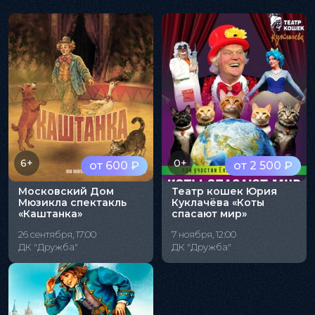
6+
0+
от 600 ₽
от 2 500 ₽
Московский Дом
Театр кошек Юрия
Мюзикла спектакль
Куклачёва «Коты
«Каштанка»
спасают мир»
26 сентября, 17:00
7 ноября, 12:00
ДК "Дружба"
ДК "Дружба"