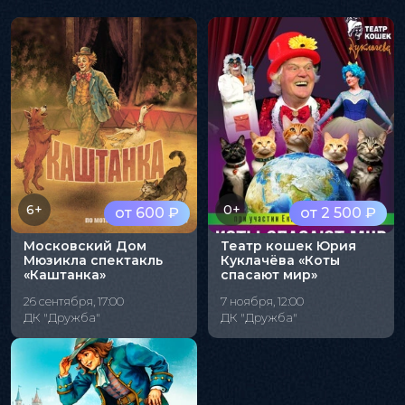
6+
0+
от 600 ₽
от 2 500 ₽
Московский Дом
Театр кошек Юрия
Мюзикла спектакль
Куклачёва «Коты
«Каштанка»
спасают мир»
26 сентября, 17:00
7 ноября, 12:00
ДК "Дружба"
ДК "Дружба"