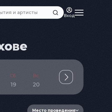
Вход
хове
Сб.
Вс.
Пн.
Вт.
Ср.
19
20
21
22
23
Место проведения