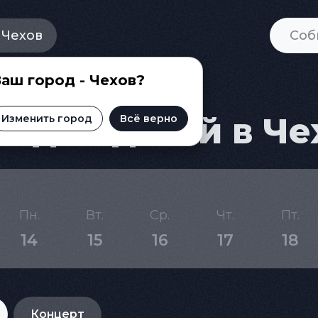
Чехов
аш город - Чехов?
 для детей в Че
Изменить город
Всё верно
Пн.
Вт.
Ср.
Чт.
Пт.
14
15
16
17
18
Концерт