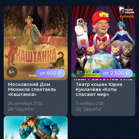
6+
0+
от 600 ₽
от 2 500 ₽
Московский Дом
Театр кошек Юрия
Мюзикла спектакль
Куклачёва «Коты
«Каштанка»
спасают мир»
26 сентября, 17:00
7 ноября, 12:00
ДК "Дружба"
ДК "Дружба"