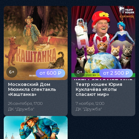
6+
0+
от 600 ₽
от 2 500 ₽
Московский Дом
Театр кошек Юрия
Мюзикла спектакль
Куклачёва «Коты
«Каштанка»
спасают мир»
26 сентября, 17:00
7 ноября, 12:00
ДК "Дружба"
ДК "Дружба"