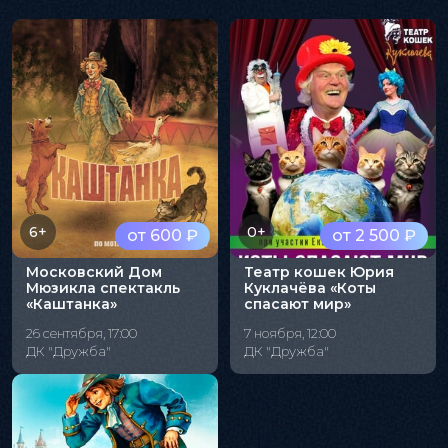
6+
0+
от 600 ₽
от 2 500 ₽
Московский Дом
Театр кошек Юрия
Мюзикла спектакль
Куклачёва «Коты
«Каштанка»
спасают мир»
26 сентября, 17:00
7 ноября, 12:00
ДК "Дружба"
ДК "Дружба"