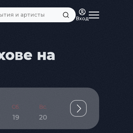
Вход
хове на
Сб.
Вс.
Пн.
Вт.
Ср.
19
20
21
22
23