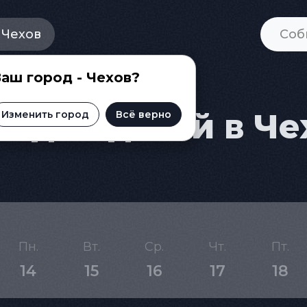
Чехов
аш город - Чехов?
 для детей в Че
Изменить город
Всё верно
Пн.
Вт.
Ср.
Чт.
Пт.
14
15
16
17
18