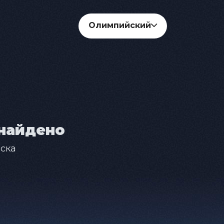
Олимпийский
найдено
ска