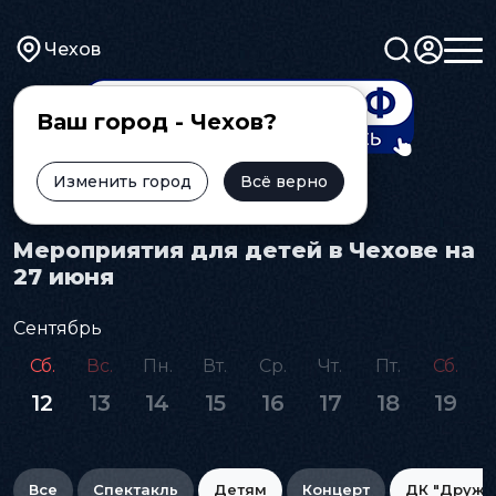
Чехов
Ваш город - Чехов?
Изменить город
Всё верно
Главная
Афиша
Детям
Мероприятия для детей в Чехове на
27 июня
Сентябрь
Сб.
Вс.
Пн.
Вт.
Ср.
Чт.
Пт.
Сб.
12
13
14
15
16
17
18
19
Все
Спектакль
Детям
Концерт
ДК "Дружб