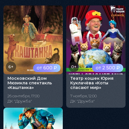
6+
0+
от 600 ₽
от 2 500 ₽
Московский Дом
Театр кошек Юрия
Мюзикла спектакль
Куклачёва «Коты
«Каштанка»
спасают мир»
26 сентября, 17:00
7 ноября, 12:00
ДК "Дружба"
ДК "Дружба"