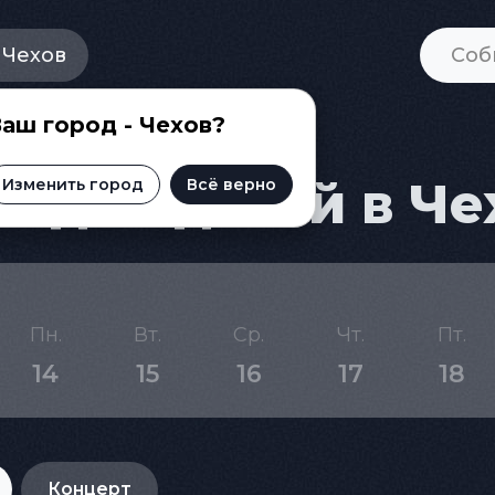
Чехов
аш город - Чехов?
 для детей в Че
Изменить город
Всё верно
Пн.
Вт.
Ср.
Чт.
Пт.
14
15
16
17
18
Концерт