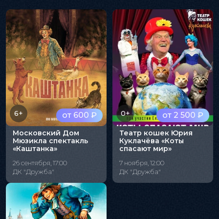
6+
0+
от 600 ₽
от 2 500 ₽
Московский Дом
Театр кошек Юрия
Мюзикла спектакль
Куклачёва «Коты
«Каштанка»
спасают мир»
26 сентября, 17:00
7 ноября, 12:00
ДК "Дружба"
ДК "Дружба"