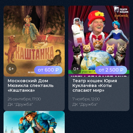
6+
0+
от 600 ₽
от 2 500 ₽
Московский Дом
Театр кошек Юрия
Мюзикла спектакль
Куклачёва «Коты
«Каштанка»
спасают мир»
26 сентября, 17:00
7 ноября, 12:00
ДК "Дружба"
ДК "Дружба"