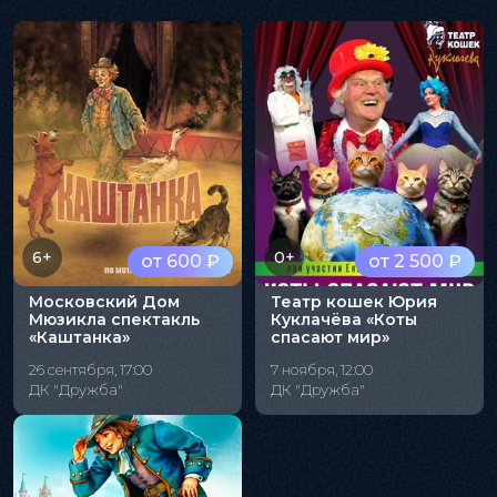
6+
0+
от 600 ₽
от 2 500 ₽
Московский Дом
Театр кошек Юрия
Мюзикла спектакль
Куклачёва «Коты
«Каштанка»
спасают мир»
26 сентября, 17:00
7 ноября, 12:00
ДК "Дружба"
ДК "Дружба"