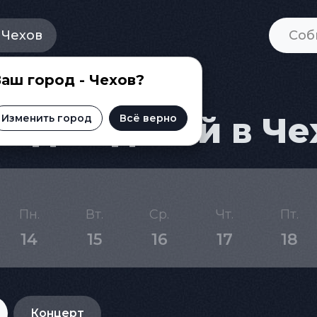
Чехов
аш город - Чехов?
 для детей в Че
Изменить город
Всё верно
Пн.
Вт.
Ср.
Чт.
Пт.
14
15
16
17
18
Концерт