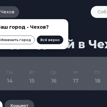
Чехов
аш город - Чехов?
 для детей в Че
Изменить город
Всё верно
Пн.
Вт.
Ср.
Чт.
Пт.
14
15
16
17
18
Концерт