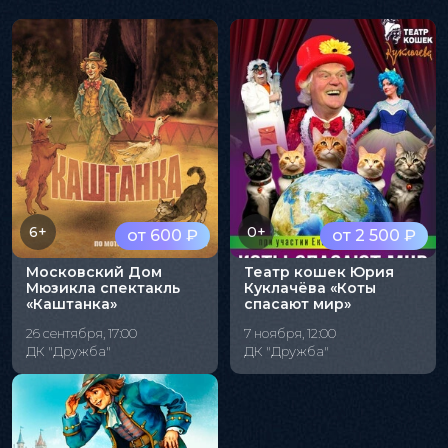
6+
0+
от 600 ₽
от 2 500 ₽
Московский Дом
Театр кошек Юрия
Мюзикла спектакль
Куклачёва «Коты
«Каштанка»
спасают мир»
26 сентября, 17:00
7 ноября, 12:00
ДК "Дружба"
ДК "Дружба"