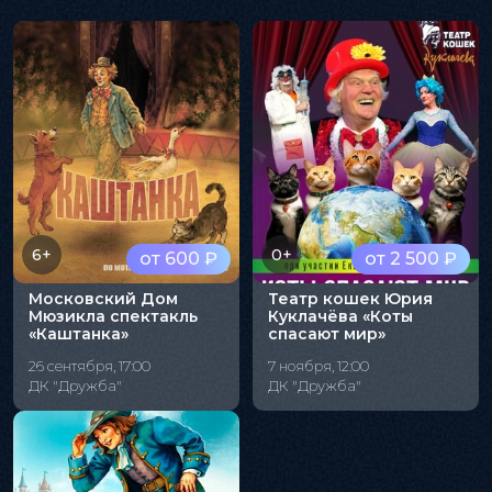
6+
0+
от 600 ₽
от 2 500 ₽
Московский Дом
Театр кошек Юрия
Мюзикла спектакль
Куклачёва «Коты
«Каштанка»
спасают мир»
26 сентября, 17:00
7 ноября, 12:00
ДК "Дружба"
ДК "Дружба"