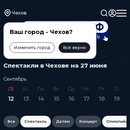
Чехов
Ваш город - Чехов?
Изменить город
Всё верно
Главная
Афиша
Спектакль
Спектакли в Чехове на 27 июня
Сентябрь
Сб.
Вс.
Пн.
Вт.
Ср.
Чт.
Пт.
Сб.
12
13
14
15
16
17
18
19
Все
Спектакль
Детям
Концерт
Олимпийс