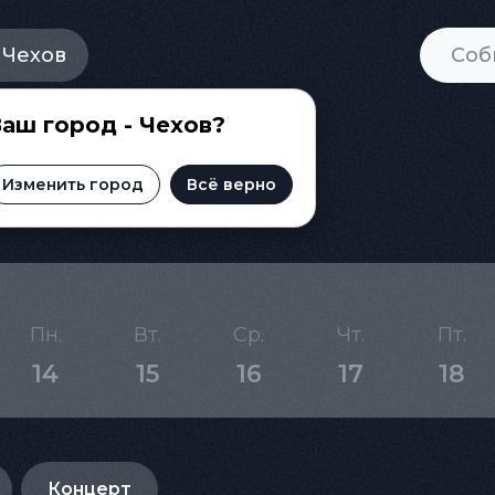
Чехов
аш город - Чехов?
 Чехове
Изменить город
Всё верно
Пн.
Вт.
Ср.
Чт.
Пт.
14
15
16
17
18
Концерт