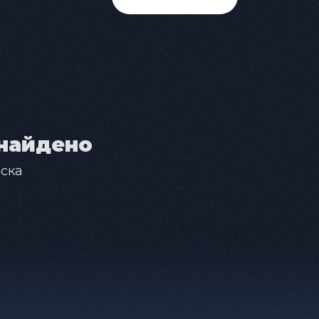
найдено
ска