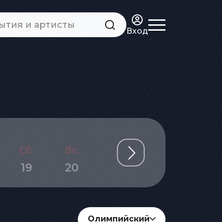
Вход
Сб.
Вс.
Пн.
Вт.
Ср.
19
20
21
22
23
Олимпийский