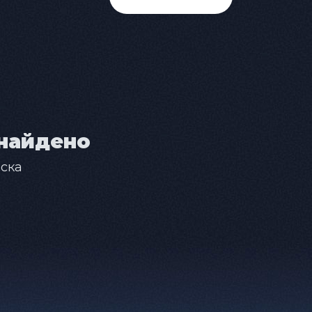
найдено
ска