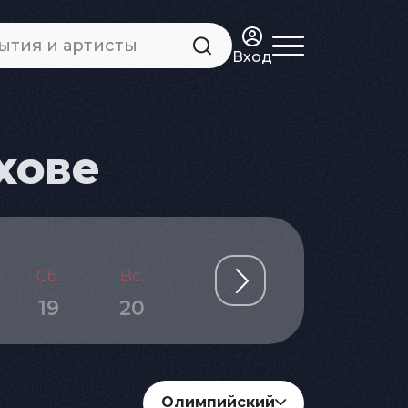
Вход
хове
Сб.
Вс.
Пн.
Вт.
Ср.
19
20
21
22
23
Олимпийский