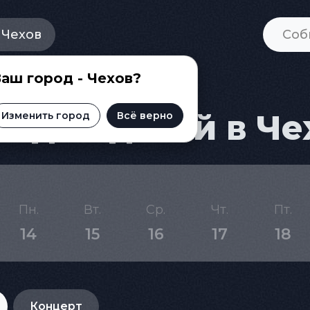
Чехов
аш город - Чехов?
 для детей в Че
Изменить город
Всё верно
Пн.
Вт.
Ср.
Чт.
Пт.
14
15
16
17
18
Концерт