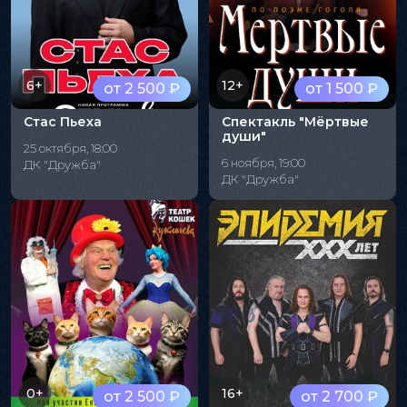
6+
12+
от 2 500 ₽
от 1 500 ₽
Стас Пьеха
Спектакль "Мёртвые
души"
25 октября, 18:00
6 ноября, 19:00
ДК "Дружба"
ДК "Дружба"
0+
16+
от 2 500 ₽
от 2 700 ₽