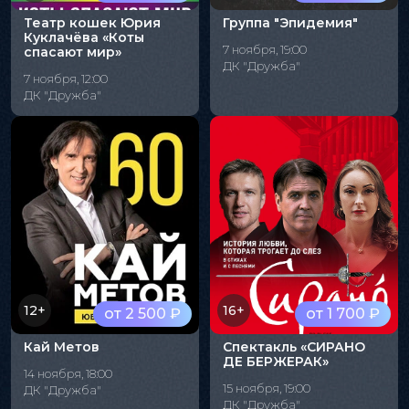
Театр кошек Юрия
Группа "Эпидемия"
Куклачёва «Коты
7 ноября, 19:00
спасают мир»
ДК "Дружба"
7 ноября, 12:00
ДК "Дружба"
12+
16+
от 2 500 ₽
от 1 700 ₽
Кай Метов
Спектакль «СИРАНО
ДЕ БЕРЖЕРАК»
14 ноября, 18:00
15 ноября, 19:00
ДК "Дружба"
ДК "Дружба"