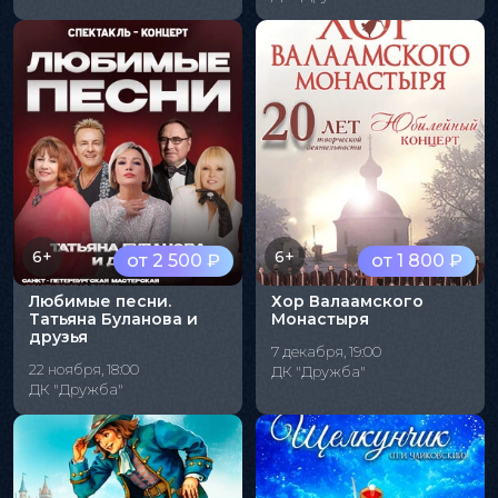
6+
6+
от 2 500 ₽
от 1 800 ₽
Любимые песни.
Хор Валаамского
Татьяна Буланова и
Монастыря
друзья
7 декабря, 19:00
22 ноября, 18:00
ДК "Дружба"
ДК "Дружба"