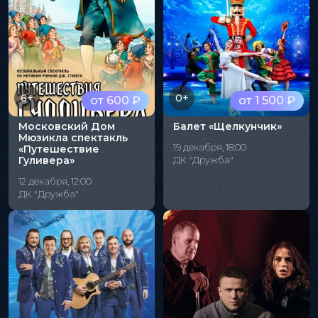
6+
0+
от 600 ₽
от 1 500 ₽
Московский Дом
Балет «Щелкунчик»
Мюзикла спектакль
19 декабря, 18:00
«Путешествие
Гуливера»
ДК "Дружба"
12 декабря, 12:00
ДК "Дружба"