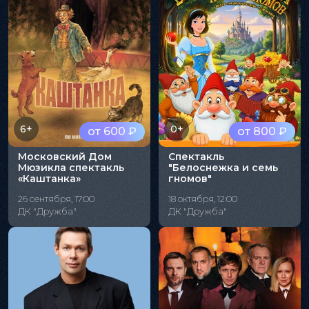
6+
0+
от 600 ₽
от 800 ₽
Московский Дом
Спектакль
Мюзикла спектакль
"Белоснежка и семь
«Каштанка»
гномов"
26 сентября, 17:00
18 октября, 12:00
ДК "Дружба"
ДК "Дружба"