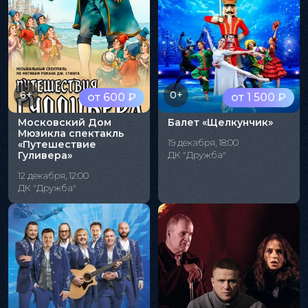
6+
0+
от 600 ₽
от 1 500 ₽
Московский Дом
Балет «Щелкунчик»
Мюзикла спектакль
19 декабря, 18:00
«Путешествие
Гуливера»
ДК "Дружба"
12 декабря, 12:00
ДК "Дружба"