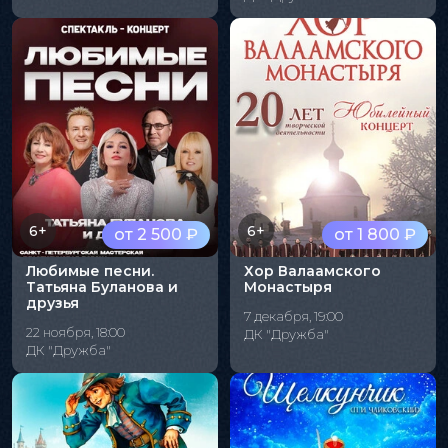
6+
6+
от 2 500 ₽
от 1 800 ₽
Любимые песни.
Хор Валаамского
Татьяна Буланова и
Монастыря
друзья
7 декабря, 19:00
22 ноября, 18:00
ДК "Дружба"
ДК "Дружба"