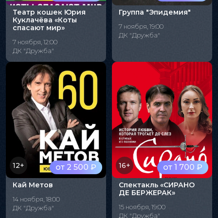
Театр кошек Юрия
Группа "Эпидемия"
Куклачёва «Коты
7 ноября, 19:00
спасают мир»
ДК "Дружба"
7 ноября, 12:00
ДК "Дружба"
12+
16+
от 2 500 ₽
от 1 700 ₽
Кай Метов
Спектакль «СИРАНО
ДЕ БЕРЖЕРАК»
14 ноября, 18:00
15 ноября, 19:00
ДК "Дружба"
ДК "Дружба"