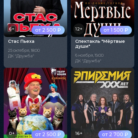
6+
12+
от 2 500 ₽
от 1 500 ₽
Стас Пьеха
Спектакль "Мёртвые
души"
25 октября, 18:00
6 ноября, 19:00
ДК "Дружба"
ДК "Дружба"
0+
16+
от 2 500 ₽
от 2 700 ₽