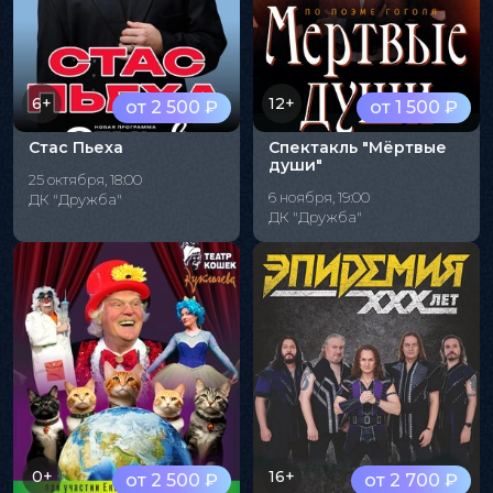
6+
12+
от 2 500 ₽
от 1 500 ₽
Стас Пьеха
Спектакль "Мёртвые
души"
25 октября, 18:00
6 ноября, 19:00
ДК "Дружба"
ДК "Дружба"
0+
16+
от 2 500 ₽
от 2 700 ₽