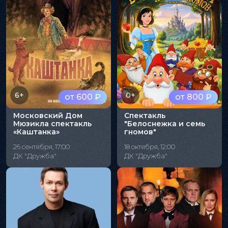
6+
0+
от 600 ₽
от 800 ₽
Московский Дом
Спектакль
Мюзикла спектакль
"Белоснежка и семь
«Каштанка»
гномов"
26 сентября, 17:00
18 октября, 12:00
ДК "Дружба"
ДК "Дружба"