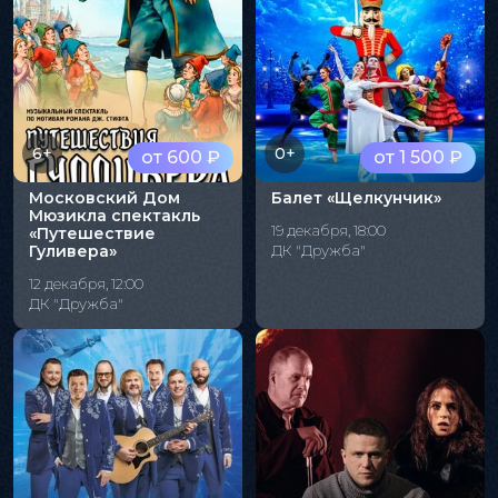
6+
0+
от 600 ₽
от 1 500 ₽
Московский Дом
Балет «Щелкунчик»
Мюзикла спектакль
19 декабря, 18:00
«Путешествие
Гуливера»
ДК "Дружба"
12 декабря, 12:00
ДК "Дружба"