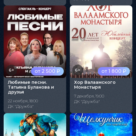
6+
6+
от 2 500 ₽
от 1 800 ₽
Любимые песни.
Хор Валаамского
Татьяна Буланова и
Монастыря
друзья
7 декабря, 19:00
22 ноября, 18:00
ДК "Дружба"
ДК "Дружба"