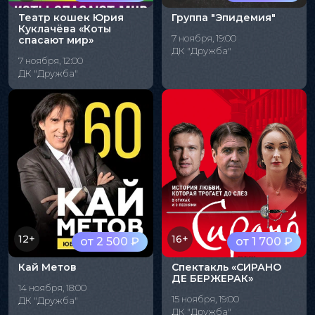
Театр кошек Юрия
Группа "Эпидемия"
Куклачёва «Коты
7 ноября, 19:00
спасают мир»
ДК "Дружба"
7 ноября, 12:00
ДК "Дружба"
12+
16+
от 2 500 ₽
от 1 700 ₽
Кай Метов
Спектакль «СИРАНО
ДЕ БЕРЖЕРАК»
14 ноября, 18:00
15 ноября, 19:00
ДК "Дружба"
ДК "Дружба"