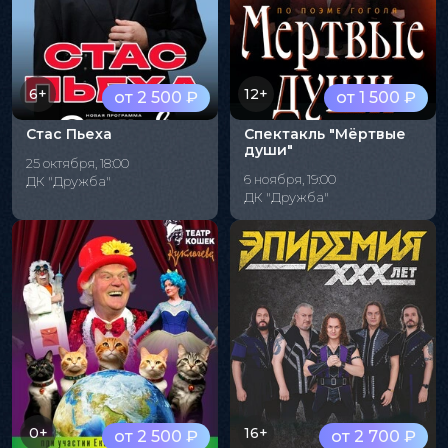
6+
12+
от 2 500 ₽
от 1 500 ₽
Стас Пьеха
Спектакль "Мёртвые
души"
25 октября, 18:00
6 ноября, 19:00
ДК "Дружба"
ДК "Дружба"
0+
16+
от 2 500 ₽
от 2 700 ₽