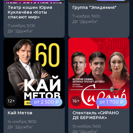
Театр кошек Юрия
Группа "Эпидемия"
Куклачёва «Коты
7 ноября, 19:00
спасают мир»
ДК "Дружба"
7 ноября, 12:00
ДК "Дружба"
12+
16+
от 2 500 ₽
от 1 700 ₽
Кай Метов
Спектакль «СИРАНО
ДЕ БЕРЖЕРАК»
14 ноября, 18:00
15 ноября, 19:00
ДК "Дружба"
ДК "Дружба"