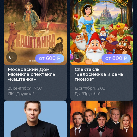
6+
0+
от 600 ₽
от 800 ₽
Московский Дом
Спектакль
Мюзикла спектакль
"Белоснежка и семь
«Каштанка»
гномов"
26 сентября, 17:00
18 октября, 12:00
ДК "Дружба"
ДК "Дружба"