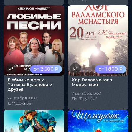
6+
6+
от 2 500 ₽
от 1 800 ₽
Любимые песни.
Хор Валаамского
Татьяна Буланова и
Монастыря
друзья
7 декабря, 19:00
22 ноября, 18:00
ДК "Дружба"
ДК "Дружба"