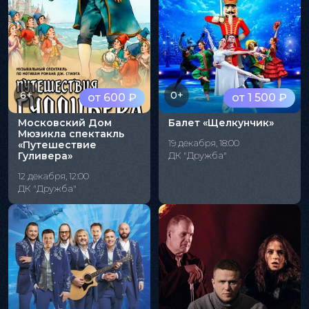
6+
0+
от 600 ₽
от 1 500 ₽
Московский Дом
Балет «Щелкунчик»
Мюзикла спектакль
19 декабря, 18:00
«Путешествие
Гуливера»
ДК "Дружба"
12 декабря, 12:00
ДК "Дружба"