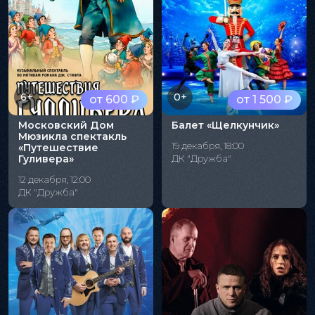
6+
0+
от 600 ₽
от 1 500 ₽
Московский Дом
Балет «Щелкунчик»
Мюзикла спектакль
19 декабря, 18:00
«Путешествие
Гуливера»
ДК "Дружба"
12 декабря, 12:00
ДК "Дружба"