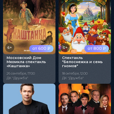
6+
0+
от 600 ₽
от 800 ₽
Московский Дом
Спектакль
Мюзикла спектакль
"Белоснежка и семь
«Каштанка»
гномов"
26 сентября, 17:00
18 октября, 12:00
ДК "Дружба"
ДК "Дружба"