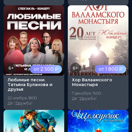
6+
6+
от 2 500 ₽
от 1 800 ₽
Любимые песни.
Хор Валаамского
Татьяна Буланова и
Монастыря
друзья
7 декабря, 19:00
22 ноября, 18:00
ДК "Дружба"
ДК "Дружба"