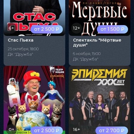
6+
12+
от 2 500 ₽
от 1 500 ₽
Стас Пьеха
Спектакль "Мёртвые
души"
25 октября, 18:00
6 ноября, 19:00
ДК "Дружба"
ДК "Дружба"
0+
16+
от 2 500 ₽
от 2 700 ₽