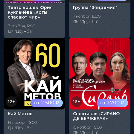
Театр кошек Юрия
Группа "Эпидемия"
Куклачёва «Коты
7 ноября, 19:00
спасают мир»
ДК "Дружба"
7 ноября, 12:00
ДК "Дружба"
12+
16+
от 2 500 ₽
от 1 700 ₽
Кай Метов
Спектакль «СИРАНО
ДЕ БЕРЖЕРАК»
14 ноября, 18:00
15 ноября, 19:00
ДК "Дружба"
ДК "Дружба"