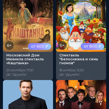
6+
0+
от 600 ₽
от 800 ₽
Московский Дом
Спектакль
Мюзикла спектакль
"Белоснежка и семь
«Каштанка»
гномов"
26 сентября, 17:00
18 октября, 12:00
ДК "Дружба"
ДК "Дружба"