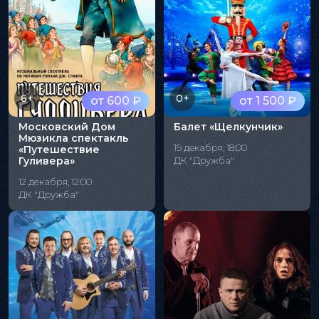
6+
0+
от 600 ₽
от 1 500 ₽
Московский Дом
Балет «Щелкунчик»
Мюзикла спектакль
19 декабря, 18:00
«Путешествие
Гуливера»
ДК "Дружба"
12 декабря, 12:00
ДК "Дружба"