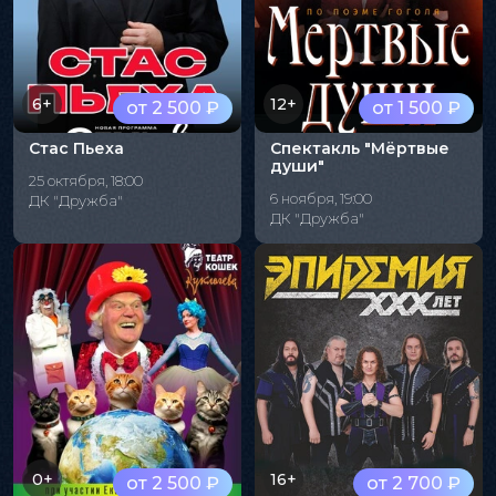
6+
12+
от 2 500 ₽
от 1 500 ₽
Стас Пьеха
Спектакль "Мёртвые
души"
25 октября, 18:00
6 ноября, 19:00
ДК "Дружба"
ДК "Дружба"
0+
16+
от 2 500 ₽
от 2 700 ₽