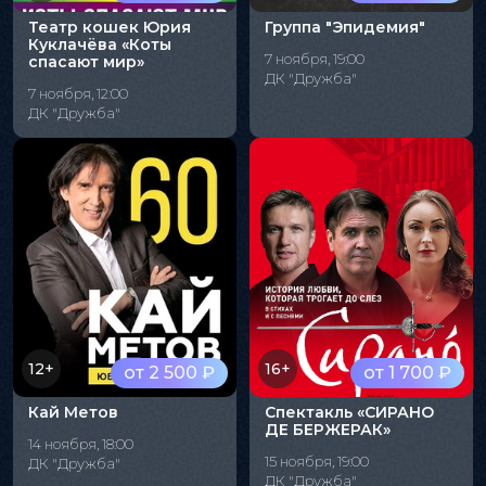
Театр кошек Юрия
Группа "Эпидемия"
Куклачёва «Коты
7 ноября, 19:00
спасают мир»
ДК "Дружба"
7 ноября, 12:00
ДК "Дружба"
12+
16+
от 2 500 ₽
от 1 700 ₽
Кай Метов
Спектакль «СИРАНО
ДЕ БЕРЖЕРАК»
14 ноября, 18:00
15 ноября, 19:00
ДК "Дружба"
ДК "Дружба"