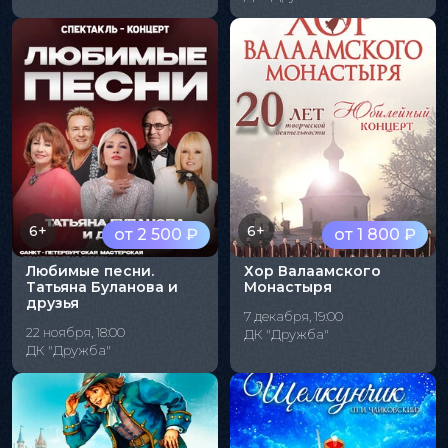
6+
6+
от 2 500 ₽
от 1 800 ₽
Любимые песни.
Хор Валаамского
Татьяна Буланова и
Монастыря
друзья
7 декабря, 19:00
22 ноября, 18:00
ДК "Дружба"
ДК "Дружба"