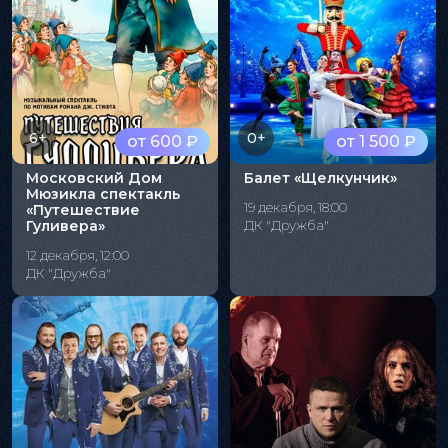
6+
0+
от 600 ₽
от 1 500 ₽
Московский Дом
Балет «Щелкунчик»
Мюзикла спектакль
19 декабря, 18:00
«Путешествие
Гуливера»
ДК "Дружба"
12 декабря, 12:00
ДК "Дружба"