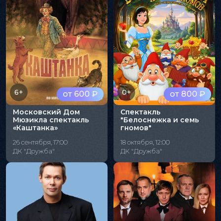
6+
0+
от 600 ₽
от 800 ₽
Московский Дом
Спектакль
Мюзикла спектакль
"Белоснежка и семь
«Каштанка»
гномов"
26 сентября, 17:00
18 октября, 12:00
ДК "Дружба"
ДК "Дружба"