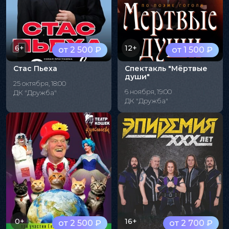
6+
12+
от 2 500 ₽
от 1 500 ₽
Стас Пьеха
Спектакль "Мёртвые
души"
25 октября, 18:00
6 ноября, 19:00
ДК "Дружба"
ДК "Дружба"
0+
16+
от 2 500 ₽
от 2 700 ₽