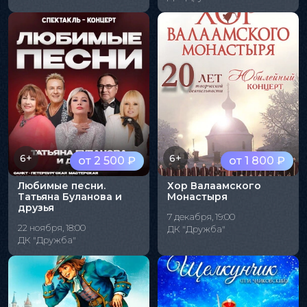
6+
6+
от 2 500 ₽
от 1 800 ₽
Любимые песни.
Хор Валаамского
Татьяна Буланова и
Монастыря
друзья
7 декабря, 19:00
22 ноября, 18:00
ДК "Дружба"
ДК "Дружба"