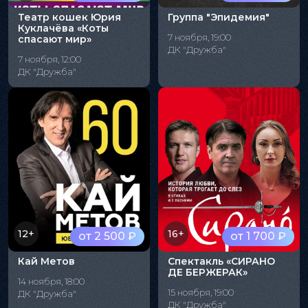
Театр кошек Юрия
Группа "Эпидемия"
Куклачёва «Коты
7 ноября, 19:00
спасают мир»
ДК "Дружба"
7 ноября, 12:00
ДК "Дружба"
12+
16+
от 2 500 ₽
от 1 700 ₽
Кай Метов
Спектакль «СИРАНО
ДЕ БЕРЖЕРАК»
14 ноября, 18:00
15 ноября, 19:00
ДК "Дружба"
ДК "Дружба"