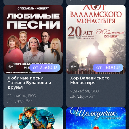
6+
6+
от 2 500 ₽
от 1 800 ₽
Любимые песни.
Хор Валаамского
Татьяна Буланова и
Монастыря
друзья
7 декабря, 19:00
22 ноября, 18:00
ДК "Дружба"
ДК "Дружба"