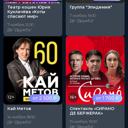
Театр кошек Юрия
Группа "Эпидемия"
Куклачёва «Коты
7 ноября, 19:00
спасают мир»
ДК "Дружба"
7 ноября, 12:00
ДК "Дружба"
12+
16+
от 2 500 ₽
от 1 700 ₽
Кай Метов
Спектакль «СИРАНО
ДЕ БЕРЖЕРАК»
14 ноября, 18:00
15 ноября, 19:00
ДК "Дружба"
ДК "Дружба"