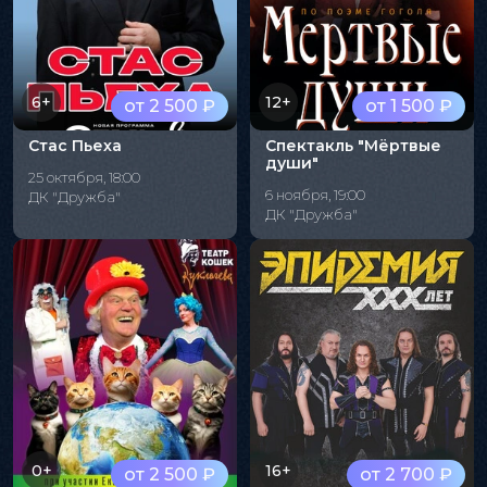
6+
12+
от 2 500 ₽
от 1 500 ₽
Стас Пьеха
Спектакль "Мёртвые
души"
25 октября, 18:00
6 ноября, 19:00
ДК "Дружба"
ДК "Дружба"
0+
16+
от 2 500 ₽
от 2 700 ₽