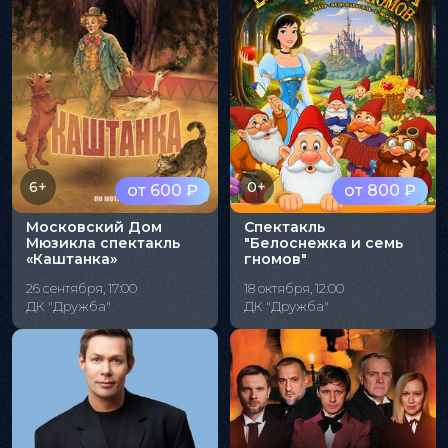
6+
0+
от 600 ₽
от 800 ₽
Московский Дом
Спектакль
Мюзикла спектакль
"Белоснежка и семь
«Каштанка»
гномов"
26 сентября, 17:00
18 октября, 12:00
ДК "Дружба"
ДК "Дружба"