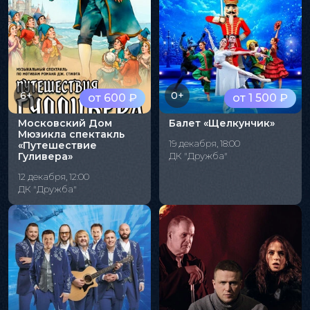
6+
0+
от 600 ₽
от 1 500 ₽
Московский Дом
Балет «Щелкунчик»
Мюзикла спектакль
19 декабря, 18:00
«Путешествие
Гуливера»
ДК "Дружба"
12 декабря, 12:00
ДК "Дружба"