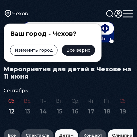
Чехов
Ваш город - Чехов?
Изменить город
Всё верно
Главная
Афиша
Детям
Мероприятия для детей в Чехове на
11 июня
Сентябрь
Сб.
Вс.
Пн.
Вт.
Ср.
Чт.
Пт.
Сб.
12
13
14
15
16
17
18
19
Все
Спектакль
Детям
Концерт
Олимпийс