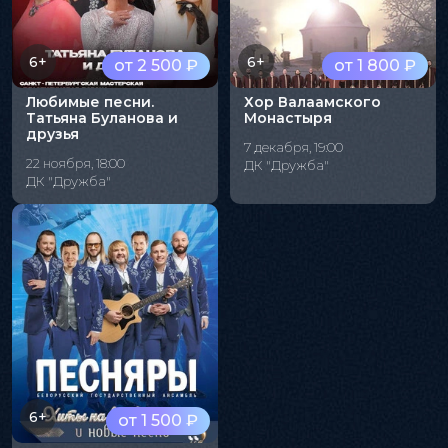
6+
6+
от 2 500 ₽
от 1 800 ₽
Любимые песни.
Хор Валаамского
Татьяна Буланова и
Монастыря
друзья
7 декабря, 19:00
22 ноября, 18:00
ДК "Дружба"
ДК "Дружба"
6+
от 1 500 ₽